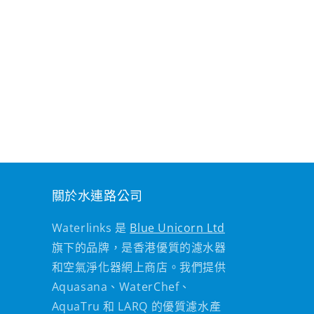
關於水連路公司
Waterlinks 是
Blue Unicorn Ltd
旗下的品牌，是香港優質的濾水器
和空氣淨化器網上商店。我們提供
Aquasana、WaterChef、
AquaTru 和 LARQ 的優質濾水產