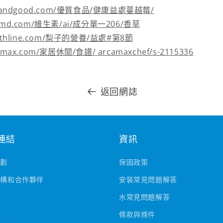
wellandgood.com/優質食品/健康益處蔓越莓/
webmd.com/維生素/ai/成分單一206/香草
ealthline.com/梨子的營養/益處#第8節
camax.com/家居休閒/食譜/ arcamaxchef/s-2115336
返回網誌
連結
資訊
計劃
保固政策
機構和合作夥伴
安裝常見問題解答
水常見問題解答
格
條款與條件