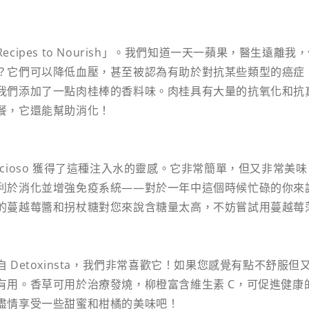
cipes to Nourish」。我們知道一天一蘋果，醫生遠離
？它們可以降低血壓，甚至被認為有助於對抗某些類型的癌症
我們添加了一點肉桂棒的香料味。肉桂具有大量的抗氧化和抗
餐，它還能幫助消化！
Delicioso 獲得了這種注入水的靈感。它非常簡單，但又非常
利於消化並增強免疫系統——對於一年中這個時候忙碌的你來
的蔓越莓醬和拐杖糖對您來說含糖量太高，不妨嘗試用蔓越莓
 Detoxinsta，我們非常喜歡它！如果您感覺有點不舒服
有用。香草可用於治療發燒，柳橙富含維生素 C，可促進健康
盡情享受一些甜蜜和柑橘的美味吧！