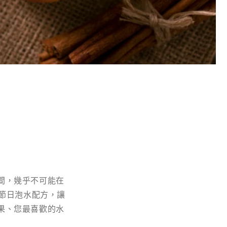
間，幾乎不可能在
種節日泡水配方，讓
果、您最喜歡的水