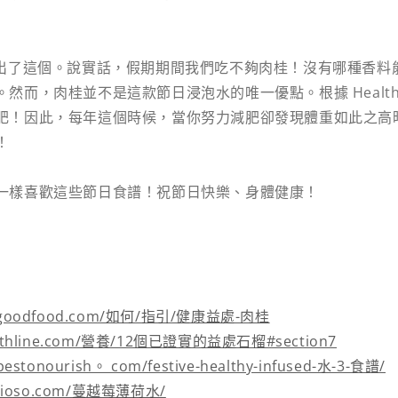
hef 想出了這個。說實話，假期期間我們吃不夠肉桂！沒有哪種香
然而，肉桂並不是這款節日浸泡水的唯一優點。根據 Healthl
肥！因此，每年這個時候，當你努力減肥卻發現體重如此之高
！
一樣喜歡這些節日食譜！祝節日快樂、身體健康！
bbcgoodfood.com/如何/指引/健康益處-肉桂
ealthline.com/營養/12個已證實的益處石榴#section7
ipestonourish。 com/festive-healthy-infused-水-3-食譜/
licioso.com/蔓越莓薄荷水/