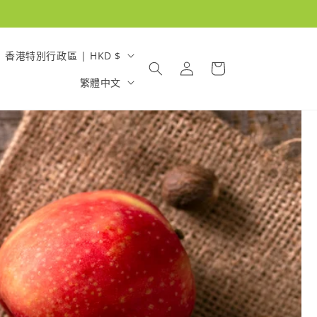
國
購
香港特別行政區 | HKD $
登
物
家
語
入
繁體中文
車
/
言
地
區