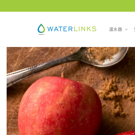
跳至內
容
濾水器